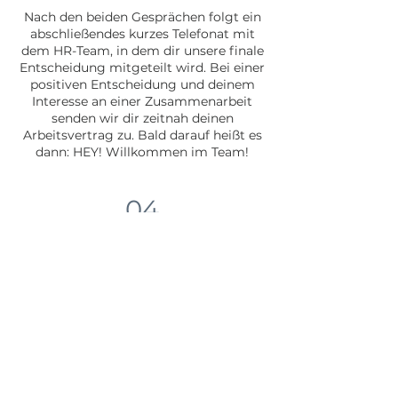
Nach den beiden Gesprächen folgt ein
abschließendes kurzes Telefonat mit
dem HR-Team, in dem dir unsere finale
Entscheidung mitgeteilt wird. Bei einer
positiven Entscheidung und deinem
Interesse an einer Zusammenarbeit
senden wir dir zeitnah deinen
Arbeitsvertrag zu. Bald darauf heißt es
dann: HEY! Willkommen im Team!
04
Vertragsunterzeichnung und
erster Tag
Nach Vertragsunterzeichnung bist du
offiziell ein Teil unseres Teams. Wenn
dein erster Arbeitstag bei uns
gekommen ist, freuen wir uns sehr,
dich in unserem schönen Büro in
Hamburg zu sehen.